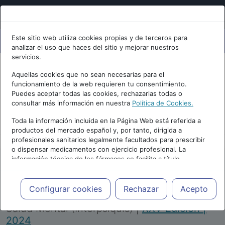
Este sitio web utiliza cookies propias y de terceros para
analizar el uso que haces del sitio y mejorar nuestros
servicios.
Aquellas cookies que no sean necesarias para el
funcionamiento de la web requieren tu consentimiento.
Puedes aceptar todas las cookies, rechazarlas todas o
consultar más información en nuestra
Política de Cookies.
PUBLICIDAD
Toda la información incluida en la Página Web está referida a
productos del mercado español y, por tanto, dirigida a
profesionales sanitarios legalmente facultados para prescribir
o dispensar medicamentos con ejercicio profesional. La
información técnica de los fármacos se facilita a título
meramente informativo, siendo responsabilidad de los
profesionales facultados prescribir medicamentos y decidir, en
Repositorio de Artículos
|
Congreso Virtual
cada caso concreto, el tratamiento más adecuado a las
Configurar cookies
Rechazar
Acepto
Internacional de Psiquiatría, Psicología y
necesidades del paciente.
Salud Mental (Interpsiquis)
|
XXV Edición |
2024