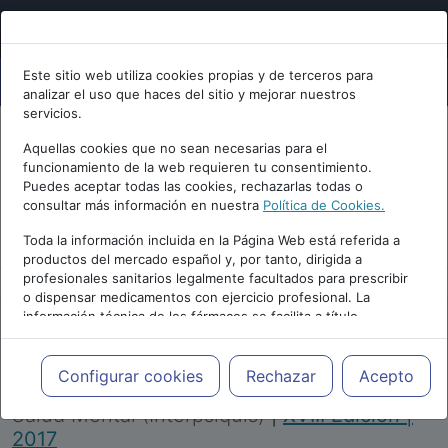
Este sitio web utiliza cookies propias y de terceros para
analizar el uso que haces del sitio y mejorar nuestros
servicios.
Aquellas cookies que no sean necesarias para el
funcionamiento de la web requieren tu consentimiento.
Puedes aceptar todas las cookies, rechazarlas todas o
consultar más información en nuestra
Política de Cookies.
PUBLICIDAD
Toda la información incluida en la Página Web está referida a
productos del mercado español y, por tanto, dirigida a
profesionales sanitarios legalmente facultados para prescribir
o dispensar medicamentos con ejercicio profesional. La
información técnica de los fármacos se facilita a título
meramente informativo, siendo responsabilidad de los
profesionales facultados prescribir medicamentos y decidir, en
Repositorio de Artículos
|
Congreso Virtual
cada caso concreto, el tratamiento más adecuado a las
Configurar cookies
Rechazar
Acepto
Internacional de Psiquiatría, Psicología y
necesidades del paciente.
Salud Mental (Interpsiquis)
|
XVIII Edición |
2017