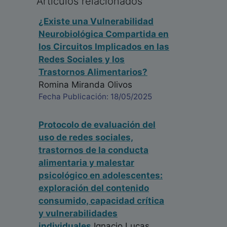
Articulos relacionados
¿Existe una Vulnerabilidad
Neurobiológica Compartida en
los Circuitos Implicados en las
Redes Sociales y los
Trastornos Alimentarios?
Romina Miranda Olivos
Fecha Publicación: 18/05/2025
Protocolo de evaluación del
uso de redes sociales,
trastornos de la conducta
alimentaria y malestar
psicológico en adolescentes:
exploración del contenido
consumido, capacidad crítica
y vulnerabilidades
individuales
Ignacio Lucas