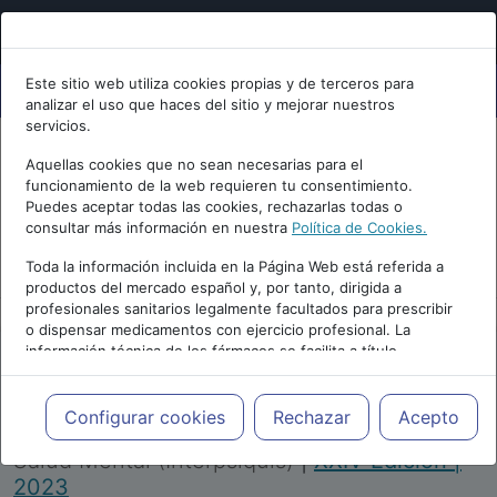
Este sitio web utiliza cookies propias y de terceros para
analizar el uso que haces del sitio y mejorar nuestros
servicios.
Aquellas cookies que no sean necesarias para el
funcionamiento de la web requieren tu consentimiento.
Puedes aceptar todas las cookies, rechazarlas todas o
consultar más información en nuestra
Política de Cookies.
PUBLICIDAD
Toda la información incluida en la Página Web está referida a
productos del mercado español y, por tanto, dirigida a
profesionales sanitarios legalmente facultados para prescribir
o dispensar medicamentos con ejercicio profesional. La
información técnica de los fármacos se facilita a título
meramente informativo, siendo responsabilidad de los
profesionales facultados prescribir medicamentos y decidir, en
Repositorio de Artículos
|
Congreso Virtual
cada caso concreto, el tratamiento más adecuado a las
Configurar cookies
Rechazar
Acepto
Internacional de Psiquiatría, Psicología y
necesidades del paciente.
Salud Mental (Interpsiquis)
|
XXIV Edición |
2023