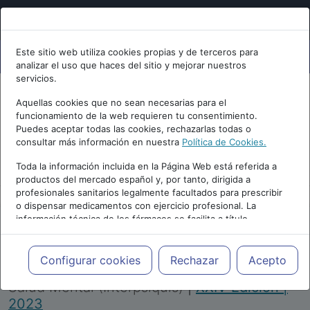
Este sitio web utiliza cookies propias y de terceros para
analizar el uso que haces del sitio y mejorar nuestros
servicios.
Aquellas cookies que no sean necesarias para el
funcionamiento de la web requieren tu consentimiento.
Puedes aceptar todas las cookies, rechazarlas todas o
consultar más información en nuestra
Política de Cookies.
PUBLICIDAD
Toda la información incluida en la Página Web está referida a
productos del mercado español y, por tanto, dirigida a
profesionales sanitarios legalmente facultados para prescribir
o dispensar medicamentos con ejercicio profesional. La
información técnica de los fármacos se facilita a título
meramente informativo, siendo responsabilidad de los
profesionales facultados prescribir medicamentos y decidir, en
Repositorio de Artículos
|
Congreso Virtual
cada caso concreto, el tratamiento más adecuado a las
Configurar cookies
Rechazar
Acepto
Internacional de Psiquiatría, Psicología y
necesidades del paciente.
Salud Mental (Interpsiquis)
|
XXIV Edición |
2023