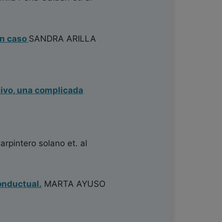
un caso
SANDRA ARILLA
sivo, una complicada
rpintero solano
et. al
onductual.
MARTA AYUSO