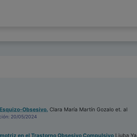
 Esquizo-Obsesivo.
Clara María Martín Gozalo
et. al
ción: 20/05/2024
motriz en el Trastorno Obsesivo Compulsivo
Liuba Ya