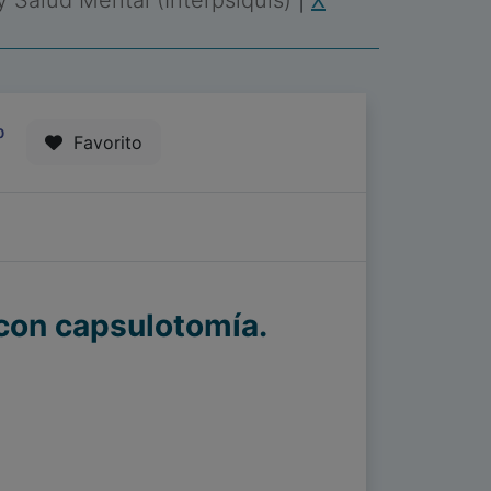
 y Salud Mental (Interpsiquis)
|
X
0
Favorito
 con capsulotomía.