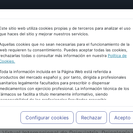
tría
Psicología
Neurociencia
Bienestar
Congreso
Este sitio web utiliza cookies propias y de terceros para analizar el uso
que haces del sitio y mejorar nuestros servicios.
Aquellas cookies que no sean necesarias para el funcionamiento de la
web requieren tu consentimiento. Puedes aceptar todas las cookies,
rechazarlas todas o consultar más información en nuestra
Política de
Cookies.
Toda la información incluida en la Página Web está referida a
productos del mercado español y, por tanto, dirigida a profesionales
sanitarios legalmente facultados para prescribir o dispensar
medicamentos con ejercicio profesional. La información técnica de los
PUBLICIDAD
fármacos se facilita a título meramente informativo, siendo
responsabilidad de los profesionales facultados prescribir
medicamentos y decidir, en cada caso concreto, el tratamiento más
adecuado a las necesidades del paciente.
Configurar cookies
Rechazar
Acepto