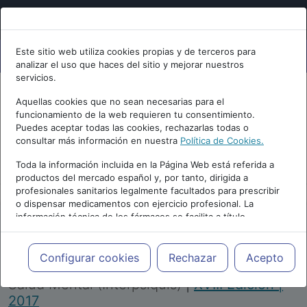
Este sitio web utiliza cookies propias y de terceros para
analizar el uso que haces del sitio y mejorar nuestros
servicios.
Aquellas cookies que no sean necesarias para el
funcionamiento de la web requieren tu consentimiento.
Puedes aceptar todas las cookies, rechazarlas todas o
consultar más información en nuestra
Política de Cookies.
PUBLICIDAD
Toda la información incluida en la Página Web está referida a
productos del mercado español y, por tanto, dirigida a
profesionales sanitarios legalmente facultados para prescribir
o dispensar medicamentos con ejercicio profesional. La
información técnica de los fármacos se facilita a título
meramente informativo, siendo responsabilidad de los
profesionales facultados prescribir medicamentos y decidir, en
Repositorio de Artículos
|
Congreso Virtual
cada caso concreto, el tratamiento más adecuado a las
Configurar cookies
Rechazar
Acepto
Internacional de Psiquiatría, Psicología y
necesidades del paciente.
Salud Mental (Interpsiquis)
|
XVIII Edición |
2017