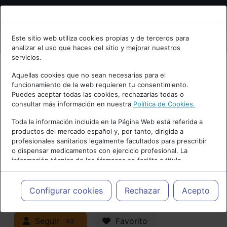
Bienvenid@ a psiquiatria.com
Este sitio web utiliza cookies propias y de terceros para
analizar el uso que haces del sitio y mejorar nuestros
Escribe tu Email
servicios.
Aquellas cookies que no sean necesarias para el
funcionamiento de la web requieren tu consentimiento.
Accede o regístrate con tu email.
Puedes aceptar todas las cookies, rechazarlas todas o
consultar más información en nuestra
Política de Cookies.
PUBLICIDAD
Toda la información incluida en la Página Web está referida a
productos del mercado español y, por tanto, dirigida a
Cancelar
profesionales sanitarios legalmente facultados para prescribir
o dispensar medicamentos con ejercicio profesional. La
información técnica de los fármacos se facilita a título
meramente informativo, siendo responsabilidad de los
profesionales facultados prescribir medicamentos y decidir, en
Actualidad y Artículos
|
Trastornos
cada caso concreto, el tratamiento más adecuado a las
Configurar cookies
Rechazar
Acepto
necesidades del paciente.
neurocognitivos (demencias)
Seguir
Favorito
93