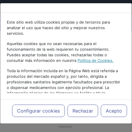
Este sitio web utiliza cookies propias y de terceros para
analizar el uso que haces del sitio y mejorar nuestros
servicios.
Aquellas cookies que no sean necesarias para el
funcionamiento de la web requieren tu consentimiento.
Puedes aceptar todas las cookies, rechazarlas todas o
consultar más información en nuestra
Política de Cookies.
Toda la información incluida en la Página Web está referida a
productos del mercado español y, por tanto, dirigida a
profesionales sanitarios legalmente facultados para prescribir
o dispensar medicamentos con ejercicio profesional. La
información técnica de los fármacos se facilita a título
meramente informativo, siendo responsabilidad de los
profesionales facultados prescribir medicamentos y decidir, en
cada caso concreto, el tratamiento más adecuado a las
Configurar cookies
Rechazar
Acepto
necesidades del paciente.
PUBLICIDAD