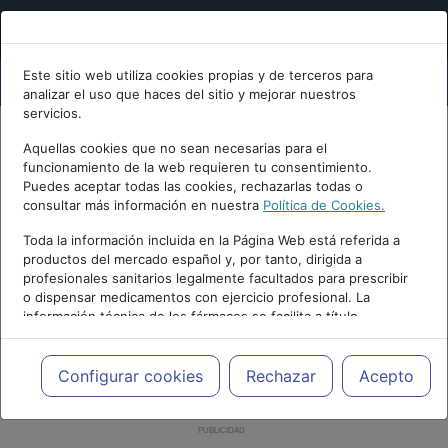
Este sitio web utiliza cookies propias y de terceros para
analizar el uso que haces del sitio y mejorar nuestros
servicios.
Aquellas cookies que no sean necesarias para el
funcionamiento de la web requieren tu consentimiento.
Puedes aceptar todas las cookies, rechazarlas todas o
consultar más información en nuestra
Política de Cookies.
Toda la información incluida en la Página Web está referida a
productos del mercado español y, por tanto, dirigida a
profesionales sanitarios legalmente facultados para prescribir
o dispensar medicamentos con ejercicio profesional. La
información técnica de los fármacos se facilita a título
meramente informativo, siendo responsabilidad de los
profesionales facultados prescribir medicamentos y decidir, en
cada caso concreto, el tratamiento más adecuado a las
Configurar cookies
Rechazar
Acepto
necesidades del paciente.
PUBLICIDAD