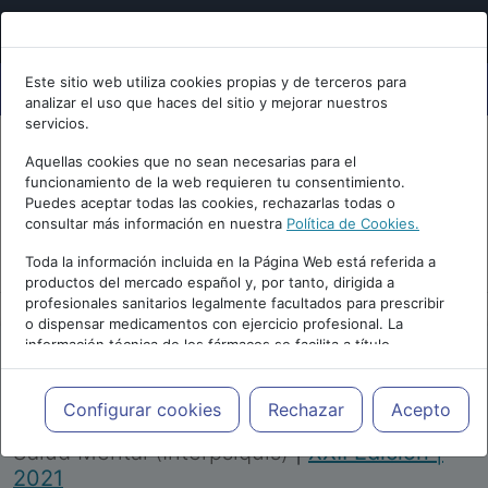
Este sitio web utiliza cookies propias y de terceros para
analizar el uso que haces del sitio y mejorar nuestros
servicios.
Aquellas cookies que no sean necesarias para el
funcionamiento de la web requieren tu consentimiento.
Puedes aceptar todas las cookies, rechazarlas todas o
consultar más información en nuestra
Política de Cookies.
PUBLICIDAD
Toda la información incluida en la Página Web está referida a
productos del mercado español y, por tanto, dirigida a
profesionales sanitarios legalmente facultados para prescribir
o dispensar medicamentos con ejercicio profesional. La
información técnica de los fármacos se facilita a título
meramente informativo, siendo responsabilidad de los
profesionales facultados prescribir medicamentos y decidir, en
Repositorio de Artículos
|
Congreso Virtual
cada caso concreto, el tratamiento más adecuado a las
Configurar cookies
Rechazar
Acepto
Internacional de Psiquiatría, Psicología y
necesidades del paciente.
Salud Mental (Interpsiquis)
|
XXII Edición |
2021