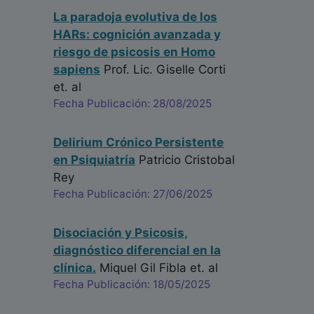
La paradoja evolutiva de los
HARs: cognición avanzada y
riesgo de psicosis en Homo
sapiens
Prof. Lic. Giselle Corti
et. al
Fecha Publicación: 28/08/2025
Delirium Crónico Persistente
en Psiquiatría
Patricio Cristobal
Rey
Fecha Publicación: 27/06/2025
Disociación y Psicosis,
diagnóstico diferencial en la
clínica.
Miquel Gil Fibla
et. al
Fecha Publicación: 18/05/2025