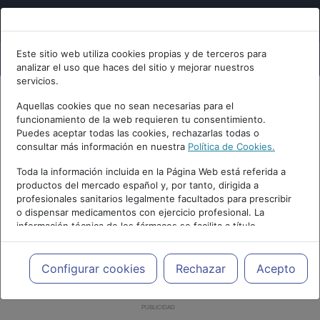
Este sitio web utiliza cookies propias y de terceros para
analizar el uso que haces del sitio y mejorar nuestros
servicios.
Aquellas cookies que no sean necesarias para el
funcionamiento de la web requieren tu consentimiento.
Puedes aceptar todas las cookies, rechazarlas todas o
consultar más información en nuestra
Política de Cookies.
Toda la información incluida en la Página Web está referida a
productos del mercado español y, por tanto, dirigida a
profesionales sanitarios legalmente facultados para prescribir
o dispensar medicamentos con ejercicio profesional. La
información técnica de los fármacos se facilita a título
meramente informativo, siendo responsabilidad de los
profesionales facultados prescribir medicamentos y decidir, en
cada caso concreto, el tratamiento más adecuado a las
Configurar cookies
Rechazar
Acepto
necesidades del paciente.
PUBLICIDAD