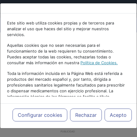
Este sitio web utiliza cookies propias y de terceros para
analizar el uso que haces del sitio y mejorar nuestros
servicios.
Aquellas cookies que no sean necesarias para el
funcionamiento de la web requieren tu consentimiento.
Puedes aceptar todas las cookies, rechazarlas todas o
consultar más información en nuestra
Política de Cookies.
Toda la información incluida en la Página Web está referida a
productos del mercado español y, por tanto, dirigida a
profesionales sanitarios legalmente facultados para prescribir
o dispensar medicamentos con ejercicio profesional. La
información técnica de los fármacos se facilita a título
meramente informativo, siendo responsabilidad de los
profesionales facultados prescribir medicamentos y decidir, en
cada caso concreto, el tratamiento más adecuado a las
Configurar cookies
Rechazar
Acepto
necesidades del paciente.
PUBLICIDAD