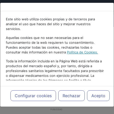
Este sitio web utiliza cookies propias y de terceros para
analizar el uso que haces del sitio y mejorar nuestros
servicios.
Aquellas cookies que no sean necesarias para el
funcionamiento de la web requieren tu consentimiento.
Puedes aceptar todas las cookies, rechazarlas todas o
consultar más información en nuestra
Política de Cookies.
Toda la información incluida en la Página Web está referida a
productos del mercado español y, por tanto, dirigida a
profesionales sanitarios legalmente facultados para prescribir
o dispensar medicamentos con ejercicio profesional. La
información técnica de los fármacos se facilita a título
meramente informativo, siendo responsabilidad de los
profesionales facultados prescribir medicamentos y decidir, en
cada caso concreto, el tratamiento más adecuado a las
Configurar cookies
Rechazar
Acepto
necesidades del paciente.
PUBLICIDAD