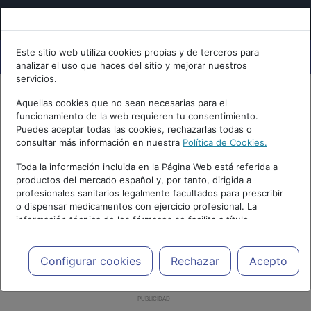
Este sitio web utiliza cookies propias y de terceros para
analizar el uso que haces del sitio y mejorar nuestros
servicios.
Aquellas cookies que no sean necesarias para el
funcionamiento de la web requieren tu consentimiento.
Puedes aceptar todas las cookies, rechazarlas todas o
consultar más información en nuestra
Política de Cookies.
Toda la información incluida en la Página Web está referida a
productos del mercado español y, por tanto, dirigida a
profesionales sanitarios legalmente facultados para prescribir
o dispensar medicamentos con ejercicio profesional. La
información técnica de los fármacos se facilita a título
meramente informativo, siendo responsabilidad de los
profesionales facultados prescribir medicamentos y decidir, en
cada caso concreto, el tratamiento más adecuado a las
Configurar cookies
Rechazar
Acepto
necesidades del paciente.
PUBLICIDAD