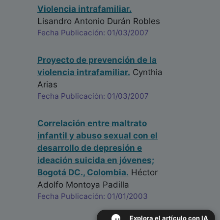
Violencia intrafamiliar.
Lisandro Antonio Durán Robles
Fecha Publicación: 01/03/2007
Proyecto de prevención de la
violencia intrafamiliar.
Cynthia
Arias
Fecha Publicación: 01/03/2007
Correlación entre maltrato
infantil y abuso sexual con el
desarrollo de depresión e
ideación suicida en jóvenes;
Bogotá DC., Colombia.
Héctor
Adolfo Montoya Padilla
Fecha Publicación: 01/01/2003
Explora el artículo con IA