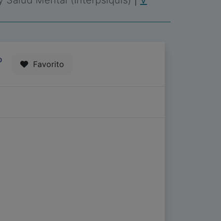
 y Salud Mental (Interpsiquis)
|
V
0
Favorito