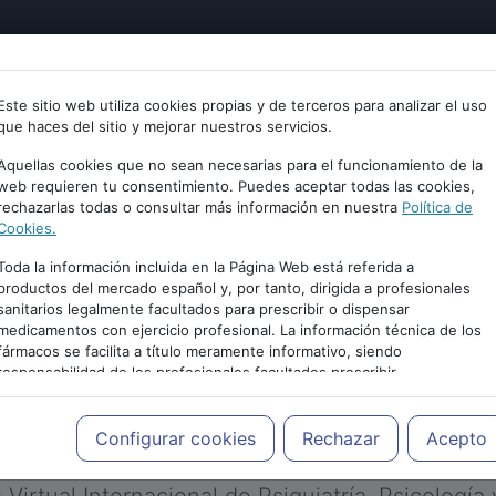
tría
Psicología
Neurociencia
Bienestar
Congreso
Este sitio web utiliza cookies propias y de terceros para analizar el uso
que haces del sitio y mejorar nuestros servicios.
Aquellas cookies que no sean necesarias para el funcionamiento de la
web requieren tu consentimiento. Puedes aceptar todas las cookies,
rechazarlas todas o consultar más información en nuestra
Política de
Cookies.
Toda la información incluida en la Página Web está referida a
productos del mercado español y, por tanto, dirigida a profesionales
sanitarios legalmente facultados para prescribir o dispensar
medicamentos con ejercicio profesional. La información técnica de los
PUBLICIDAD
fármacos se facilita a título meramente informativo, siendo
responsabilidad de los profesionales facultados prescribir
medicamentos y decidir, en cada caso concreto, el tratamiento más
adecuado a las necesidades del paciente.
Configurar cookies
Rechazar
Acepto