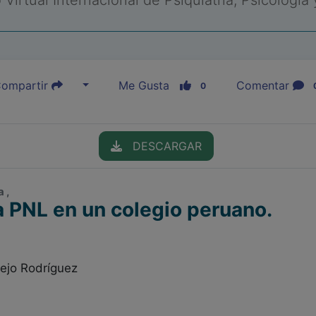
Virtual Internacional de Psiquiatría, Psicología
ompartir
Me Gusta
Comentar
0
DESCARGAR
 ,
la PNL en un colegio peruano.
rejo Rodríguez