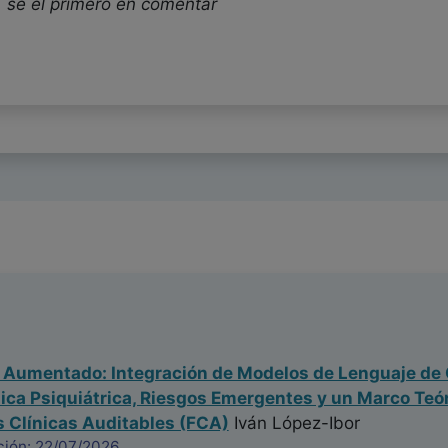
 se el primero en comentar
a Aumentado: Integración de Modelos de Lenguaje de 
nica Psiquiátrica, Riesgos Emergentes y un Marco Te
 Clínicas Auditables (FCA)
Iván López-Ibor
ción: 22/07/2026