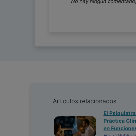
No hay ningun comentario,
Articulos relacionados
El Psiquiatr
Práctica Clí
en Funciones
Fecha Publica