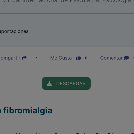
Virtual Internacional de Psiquiatría, Psicología
aportaciones
ompartir
Me Gusta
Comentar
0
DESCARGAR
r
a fibromialgia