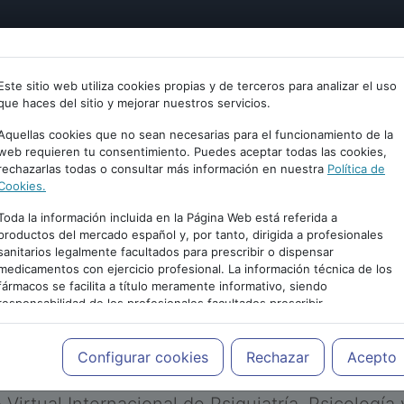
tría
Psicología
Neurociencia
Bienestar
Congreso
Este sitio web utiliza cookies propias y de terceros para analizar el uso
que haces del sitio y mejorar nuestros servicios.
Aquellas cookies que no sean necesarias para el funcionamiento de la
web requieren tu consentimiento. Puedes aceptar todas las cookies,
rechazarlas todas o consultar más información en nuestra
Política de
Cookies.
Toda la información incluida en la Página Web está referida a
productos del mercado español y, por tanto, dirigida a profesionales
sanitarios legalmente facultados para prescribir o dispensar
medicamentos con ejercicio profesional. La información técnica de los
PUBLICIDAD
fármacos se facilita a título meramente informativo, siendo
responsabilidad de los profesionales facultados prescribir
medicamentos y decidir, en cada caso concreto, el tratamiento más
adecuado a las necesidades del paciente.
Configurar cookies
Rechazar
Acepto