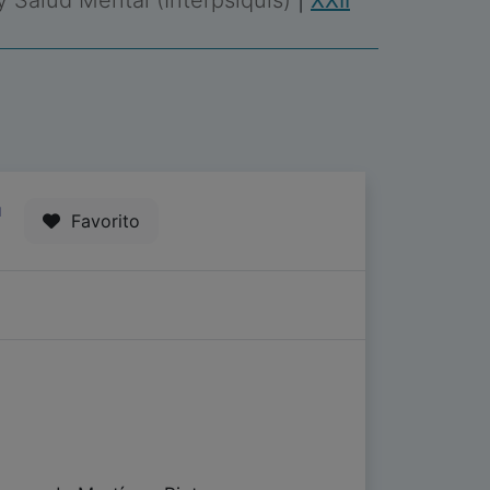
 y Salud Mental (Interpsiquis)
|
XXII
1
Favorito