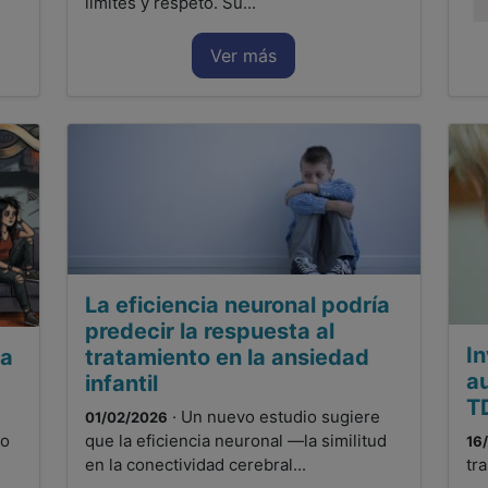
límites y respeto. Su...
Ver más
La eficiencia neuronal podría
predecir la respuesta al
In
la
tratamiento en la ansiedad
a
infantil
T
· Un nuevo estudio sugiere
01/02/2026
no
que la eficiencia neuronal —la similitud
16
en la conectividad cerebral...
tr