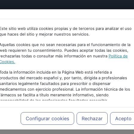
tría
Psicología
Neurociencia
Bienestar
Congreso
Este sitio web utiliza cookies propias y de terceros para analizar el uso
que haces del sitio y mejorar nuestros servicios.
Aquellas cookies que no sean necesarias para el funcionamiento de la
web requieren tu consentimiento. Puedes aceptar todas las cookies,
rechazarlas todas o consultar más información en nuestra
Política de
Cookies.
Toda la información incluida en la Página Web está referida a
productos del mercado español y, por tanto, dirigida a profesionales
sanitarios legalmente facultados para prescribir o dispensar
medicamentos con ejercicio profesional. La información técnica de los
fármacos se facilita a título meramente informativo, siendo
responsabilidad de los profesionales facultados prescribir
PUBLICIDAD
medicamentos y decidir, en cada caso concreto, el tratamiento más
adecuado a las necesidades del paciente.
Configurar cookies
Rechazar
Acepto