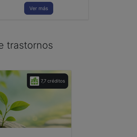
Ver más
re trastornos
a
7,7 créditos