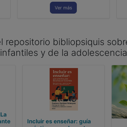
Ver más
l repositorio bibliopsiquis sob
infantiles y de la adolescenci
 La
ante
Incluir es enseñar: guía