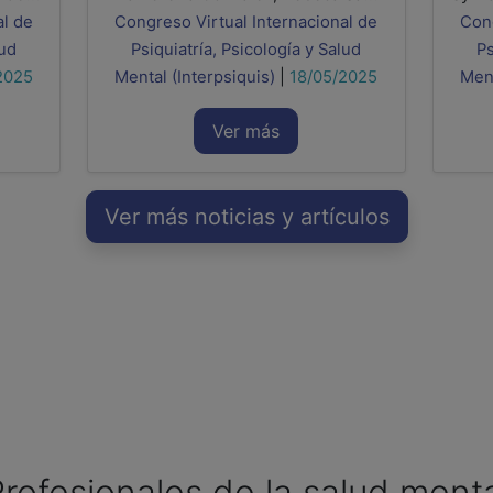
al de
Congreso Virtual Internacional de
Cong
lud
Psiquiatría, Psicología y Salud
Ps
2025
Mental (Interpsiquis)
|
18/05/2025
Ment
Ver más
Ver más noticias y artículos
rofesionales de la salud ment