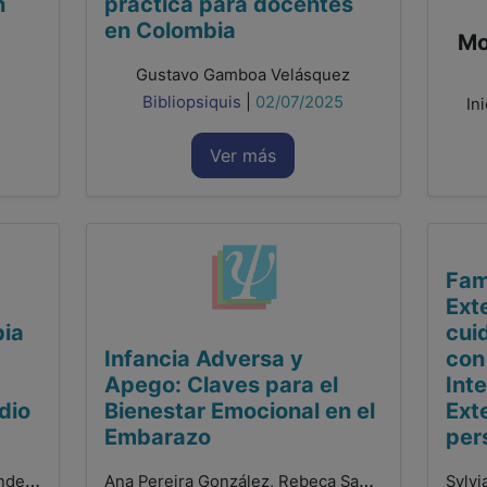
n
práctica para docentes
en Colombia
Mo
Gustavo Gamboa Velásquez
Bibliopsiquis
|
02/07/2025
In
Ver más
Fam
Ext
pia
cui
Infancia Adversa y
con
Apego: Claves para el
Int
dio
Bienestar Emocional en el
Ext
Embarazo
per
Valeria Patricia Villarino Hernández, Romina Peraza Perera, Ivan Zebenzui Moreno González, Raquel De León Hernández, Beatriz Regina Prieto Gallo
Ana Pereira González, Rebeca Santamaría Gutiez, Francisco González Sala, Laura Lacomba Trejo