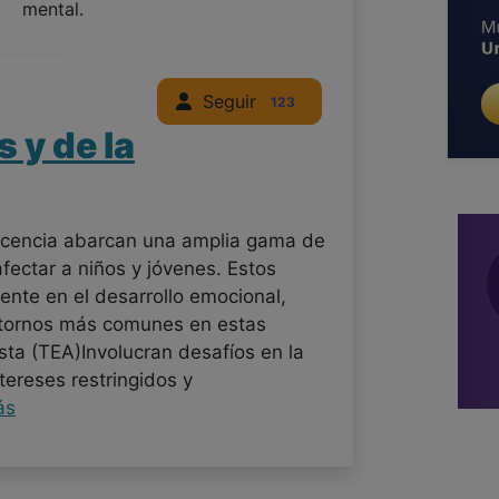
mental.
Seguir
123
s y de la
lescencia abarcan una amplia gama de
fectar a niños y jóvenes. Estos
mente en el desarrollo emocional,
astornos más comunes en estas
ista (TEA)Involucran desafíos en la
ntereses restringidos y
ás