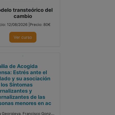
delo transteórico del
cambio
icio: 12/08/2026 |Precio: 80€
Ver curso
ilia de Acogida
ensa: Estrés ante el
dado y su asociación
 los Síntomas
ernalizantes y
ernalizantes de las
sonas menores en ac
Sylvia Georgieva, Francisco González Sala, Laura Lacomba-Trejo