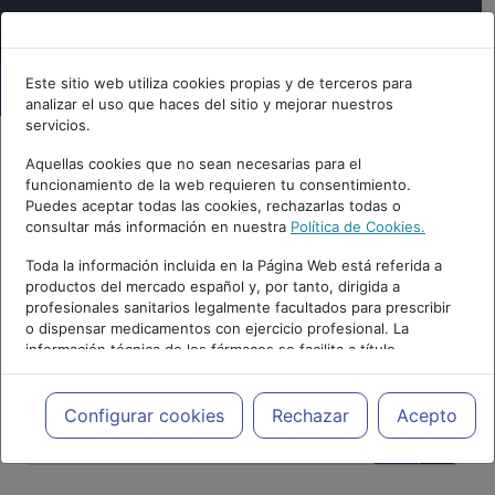
Este sitio web utiliza cookies propias y de terceros para
analizar el uso que haces del sitio y mejorar nuestros
servicios.
Aquellas cookies que no sean necesarias para el
funcionamiento de la web requieren tu consentimiento.
Puedes aceptar todas las cookies, rechazarlas todas o
consultar más información en nuestra
Política de Cookies.
Toda la información incluida en la Página Web está referida a
PUBLICIDAD
productos del mercado español y, por tanto, dirigida a
profesionales sanitarios legalmente facultados para prescribir
o dispensar medicamentos con ejercicio profesional. La
información técnica de los fármacos se facilita a título
meramente informativo, siendo responsabilidad de los
profesionales facultados prescribir medicamentos y decidir, en
cada caso concreto, el tratamiento más adecuado a las
Configurar cookies
Rechazar
Acepto
necesidades del paciente.