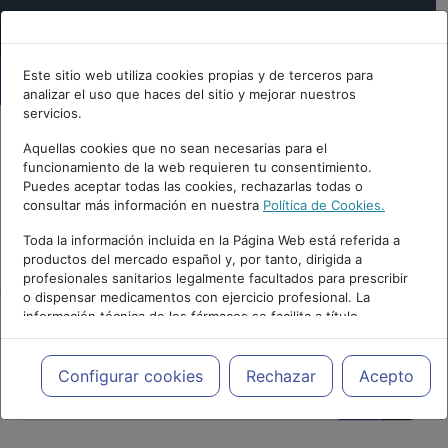
Este sitio web utiliza cookies propias y de terceros para
analizar el uso que haces del sitio y mejorar nuestros
servicios.
Aquellas cookies que no sean necesarias para el
funcionamiento de la web requieren tu consentimiento.
Puedes aceptar todas las cookies, rechazarlas todas o
consultar más información en nuestra
Política de Cookies.
Toda la información incluida en la Página Web está referida a
PUBLICIDAD
productos del mercado español y, por tanto, dirigida a
profesionales sanitarios legalmente facultados para prescribir
o dispensar medicamentos con ejercicio profesional. La
información técnica de los fármacos se facilita a título
meramente informativo, siendo responsabilidad de los
profesionales facultados prescribir medicamentos y decidir, en
cada caso concreto, el tratamiento más adecuado a las
Configurar cookies
Rechazar
Acepto
necesidades del paciente.