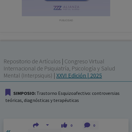
con ejercicio profesional. La información técnica de los
fármacos se facilita a título meramente informativo,
siendo responsabilidad de los profesionales
PUBLICIDAD
facultados prescribir medicamentos y decidir, en cada
caso concreto, el tratamiento más adecuado a las
necesidades del paciente.
Repositorio de Artículos
|
Congreso Virtual
Internacional de Psiquiatría, Psicología y Salud
Mental (Interpsiquis)
|
XXVI Edición | 2025
SIMPOSIO:
Trastorno Esquizoafectivo: controversias
teóricas, diagnósticas y terapéuticas
0
0