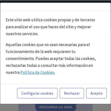
Este sitio web utiliza cookies propias y de terceros
para analizar el uso que haces del sitio y mejorar
nuestros servicios.
Aquellas cookies que no sean necesarias para el
funcionamiento de la web requieren tu
consentimiento. Puedes aceptar todas las cookies,
rechazarlas todas o consultar más información en
nuestra
Política de Cookies.
Toda la información incluida en la Página Web está
referida a productos del mercado español y, por
Configurar cookies
Rechazar
Acepto
tanto, dirigida a profesionales sanitarios legalmente
facultados para prescribir o dispensar medicamentos