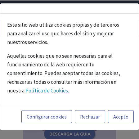
Este sitio web utiliza cookies propias y de terceros
para analizar el uso que haces del sitio y mejorar
nuestros servicios.
Aquellas cookies que no sean necesarias para el
funcionamiento de la web requieren tu
consentimiento. Puedes aceptar todas las cookies,
rechazarlas todas o consultar más información en
nuestra
Política de Cookies.
Toda la información incluida en la Página Web está
referida a productos del mercado español y, por
Configurar cookies
Rechazar
Acepto
tanto, dirigida a profesionales sanitarios legalmente
facultados para prescribir o dispensar medicamentos