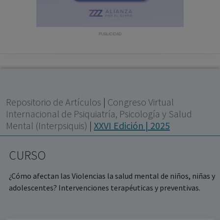
con ejercicio profesional. La información técnica de los
fármacos se facilita a título meramente informativo,
siendo responsabilidad de los profesionales
PUBLICIDAD
facultados prescribir medicamentos y decidir, en cada
caso concreto, el tratamiento más adecuado a las
necesidades del paciente.
Repositorio de Artículos
|
Congreso Virtual
Internacional de Psiquiatría, Psicología y Salud
Mental (Interpsiquis)
|
XXVI Edición | 2025
CURSO
¿Cómo afectan las Violencias la salud mental de niños, niñas y
adolescentes? Intervenciones terapéuticas y preventivas.