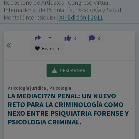
con ejercicio profesional. La información técnica de los
Repositorio de Artículos
|
Congreso Virtual
fármacos se facilita a título meramente informativo,
Internacional de Psiquiatría, Psicología y Salud
Mental (Interpsiquis)
|
XII Edición | 2011
siendo responsabilidad de los profesionales
facultados prescribir medicamentos y decidir, en cada
caso concreto, el tratamiento más adecuado a las
0
0
necesidades del paciente.
Favorito
DESCARGAR
Psicología jurídica , Psicología
LA MEDIACI??N PENAL: UN NUEVO
RETO PARA LA CRIMINOLOGÍA COMO
NEXO ENTRE PSIQUIATRIA FORENSE Y
PSICOLOGIA CRIMINAL.