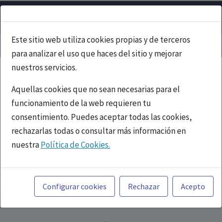
Este sitio web utiliza cookies propias y de terceros
para analizar el uso que haces del sitio y mejorar
nuestros servicios.
Aquellas cookies que no sean necesarias para el
funcionamiento de la web requieren tu
consentimiento. Puedes aceptar todas las cookies,
rechazarlas todas o consultar más información en
nuestra
Política de Cookies.
PUBLICIDAD
Toda la información incluida en la Página Web está
referida a productos del mercado español y, por
Configurar cookies
Rechazar
Acepto
tanto, dirigida a profesionales sanitarios legalmente
facultados para prescribir o dispensar medicamentos