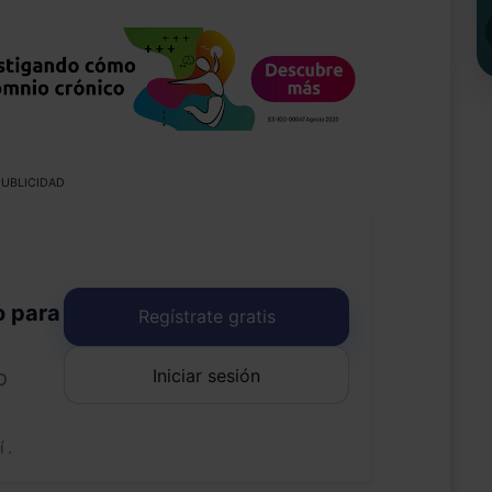
UBLICIDAD
o para
Regístrate gratis
Iniciar sesión
o
uí
.