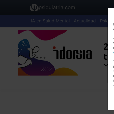
psiquiatria.com
IA en Salud Mental
Actualidad
Psiquia
E
A