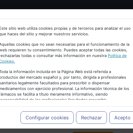
Bienvenid@ a psiquiatria.com
tría
Psicología
Neurociencia
Bienestar
Congreso
Este sitio web utiliza cookies propias y de terceros para analizar el uso
que haces del sitio y mejorar nuestros servicios.
scribe tu Email
Aquellas cookies que no sean necesarias para el funcionamiento de la
web requieren tu consentimiento. Puedes aceptar todas las cookies,
rechazarlas todas o consultar más información en nuestra
Política de
ccede o regístrate con tu email.
Cookies.
Toda la información incluida en la Página Web está referida a
productos del mercado español y, por tanto, dirigida a profesionales
sanitarios legalmente facultados para prescribir o dispensar
Cancelar
medicamentos con ejercicio profesional. La información técnica de los
PUBLICIDAD
fármacos se facilita a título meramente informativo, siendo
responsabilidad de los profesionales facultados prescribir
medicamentos y decidir, en cada caso concreto, el tratamiento más
adecuado a las necesidades del paciente.
Configurar cookies
Rechazar
Acepto