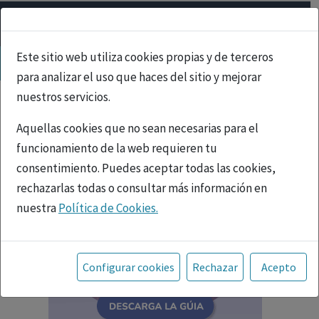
Este sitio web utiliza cookies propias y de terceros
para analizar el uso que haces del sitio y mejorar
nuestros servicios.
Aquellas cookies que no sean necesarias para el
funcionamiento de la web requieren tu
consentimiento. Puedes aceptar todas las cookies,
rechazarlas todas o consultar más información en
nuestra
Política de Cookies.
Toda la información incluida en la Página Web está
referida a productos del mercado español y, por
Configurar cookies
Rechazar
Acepto
tanto, dirigida a profesionales sanitarios legalmente
facultados para prescribir o dispensar medicamentos