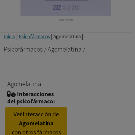
con ejercicio profesional. La información técnica de los
fármacos se facilita a título meramente informativo,
siendo responsabilidad de los profesionales
PUBLICIDAD
facultados prescribir medicamentos y decidir, en cada
caso concreto, el tratamiento más adecuado a las
Inicio
|
Psicofármacos
| Agomelatina |
necesidades del paciente.
Psicofármacos / Agomelatina /
Agomelatina
Interacciones
del psicofármaco:
Ver interacción de
Agomelatina
con otros fármacos