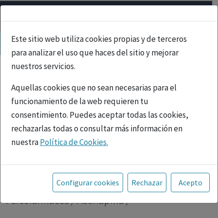
Este sitio web utiliza cookies propias y de terceros
para analizar el uso que haces del sitio y mejorar
nuestros servicios.
Aquellas cookies que no sean necesarias para el
funcionamiento de la web requieren tu
consentimiento. Puedes aceptar todas las cookies,
rechazarlas todas o consultar más información en
nuestra
Política de Cookies.
PUBLICIDAD
Toda la información incluida en la Página Web está
referida a productos del mercado español y, por
Inicio
|
Psicofármacos
| Asenapina |
Configurar cookies
Rechazar
Acepto
tanto, dirigida a profesionales sanitarios legalmente
Psicofármacos / Asenapina /
facultados para prescribir o dispensar medicamentos