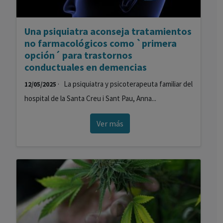
Una psiquiatra aconseja tratamientos
no farmacológicos como `primera
opción´ para trastornos
conductuales en demencias
· La psiquiatra y psicoterapeuta familiar del
12/05/2025
hospital de la Santa Creu i Sant Pau, Anna...
Ver más