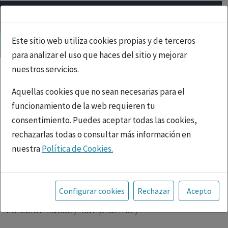
Este sitio web utiliza cookies propias y de terceros
para analizar el uso que haces del sitio y mejorar
nuestros servicios.
Aquellas cookies que no sean necesarias para el
funcionamiento de la web requieren tu
consentimiento. Puedes aceptar todas las cookies,
rechazarlas todas o consultar más información en
nuestra
Política de Cookies.
PUBLICIDAD
Toda la información incluida en la Página Web está
referida a productos del mercado español y, por
Inicio
|
Psicofármacos
| Cariprazina |
Configurar cookies
Rechazar
Acepto
tanto, dirigida a profesionales sanitarios legalmente
Psicofármacos / Cariprazina /
facultados para prescribir o dispensar medicamentos