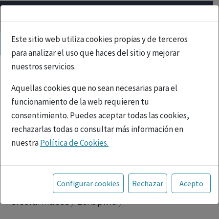
Este sitio web utiliza cookies propias y de terceros
para analizar el uso que haces del sitio y mejorar
nuestros servicios.
Aquellas cookies que no sean necesarias para el
funcionamiento de la web requieren tu
consentimiento. Puedes aceptar todas las cookies,
rechazarlas todas o consultar más información en
nuestra
Política de Cookies.
PUBLICIDAD
Toda la información incluida en la Página Web está
referida a productos del mercado español y, por
Inicio
|
Psicofármacos
| Loxapina |
Configurar cookies
Rechazar
Acepto
tanto, dirigida a profesionales sanitarios legalmente
Psicofármacos / Loxapina /
facultados para prescribir o dispensar medicamentos