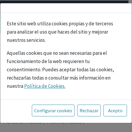
Este sitio web utiliza cookies propias y de terceros
para analizar el uso que haces del sitio y mejorar
nuestros servicios.
Aquellas cookies que no sean necesarias para el
funcionamiento de la web requieren tu
consentimiento. Puedes aceptar todas las cookies,
rechazarlas todas o consultar más información en
nuestra
Política de Cookies.
PUBLICIDAD
Toda la información incluida en la Página Web está
referida a productos del mercado español y, por
Inicio
|
Psicofármacos
| Metilfenidato |
Configurar cookies
Rechazar
Acepto
tanto, dirigida a profesionales sanitarios legalmente
Psicofármacos / Metilfenidato /
facultados para prescribir o dispensar medicamentos