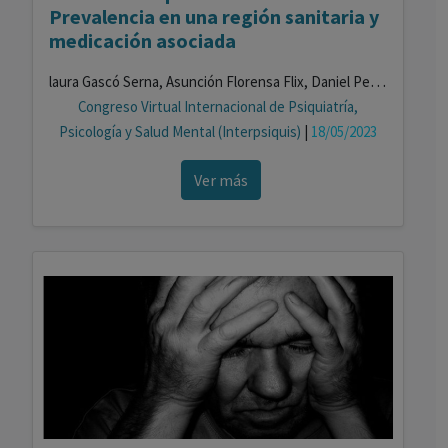
Prevalencia en una región sanitaria y
medicación asociada
laura Gascó Serna, Asunción Florensa Flix, Daniel Perejon López, Laura Cardona Pascual, Elisabeth Martin García, Iñaki Gascó Serna
Congreso Virtual Internacional de Psiquiatría,
Psicología y Salud Mental (Interpsiquis)
|
18/05/2023
Ver más