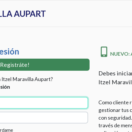
LLA AUPART
Sesión
NUEVO: Ac
¡Registráte!
Debes inicia
 Itzel Maravilla Aupart?
Itzel Maravil
esión
Como cliente r
gestionar tus c
con seguridad.
través de mens
érdame