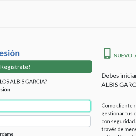
Sesión
NUEVO: Ac
¡Registráte!
Debes inicia
ARLOS ALBIS GARCIA?
ALBIS GARC
esión
Como cliente r
gestionar tus c
con seguridad.
través de mens
érdame