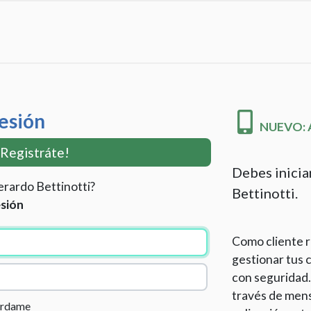
Sesión
NUEVO: Ac
¡Registráte!
Debes inicia
erardo Bettinotti?
Bettinotti.
esión
Como cliente r
gestionar tus c
con seguridad.
través de mens
érdame