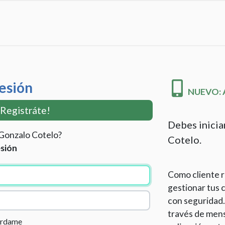
Sesión
NUEVO: Ac
¡Registráte!
Debes inicia
 Gonzalo Cotelo?
Cotelo.
esión
Como cliente r
gestionar tus c
con seguridad.
través de mens
érdame