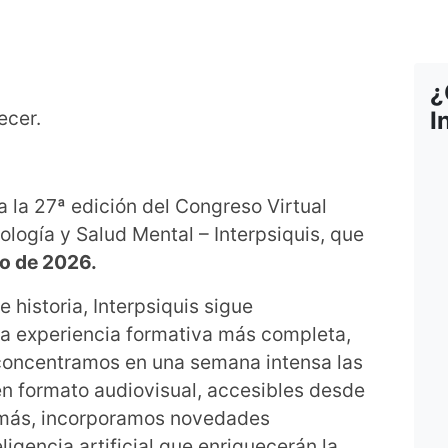
¿
ecer.
I
a la 27ª edición del Congreso Virtual
cología y Salud Mental – Interpsiquis, que
yo de 2026.
 historia, Interpsiquis sigue
na experiencia formativa más completa,
, concentramos en una semana intensa las
en formato audiovisual, accesibles desde
emás, incorporamos novedades
ligencia artificial que enriquecerán la