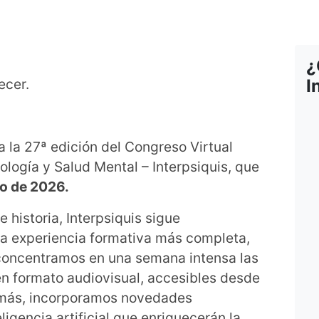
¿
ecer.
I
a la 27ª edición del Congreso Virtual
cología y Salud Mental – Interpsiquis, que
yo de 2026.
 historia, Interpsiquis sigue
na experiencia formativa más completa,
, concentramos en una semana intensa las
en formato audiovisual, accesibles desde
emás, incorporamos novedades
ligencia artificial que enriquecerán la