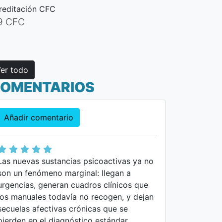
reditación CFC
9 CFC
er todo
OMENTARIOS
Añadir comentario
Las nuevas sustancias psicoactivas ya no
son un fenómeno marginal: llegan a
urgencias, generan cuadros clínicos que
los manuales todavía no recogen, y dejan
secuelas afectivas crónicas que se
pierden en el diagnóstico estándar.