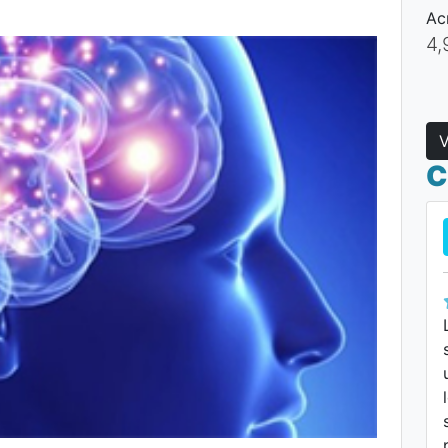
Ac
4,
V
C