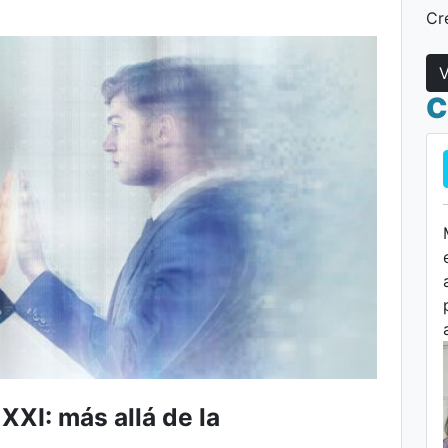
Cr
V
C
 XXI: más allá de la