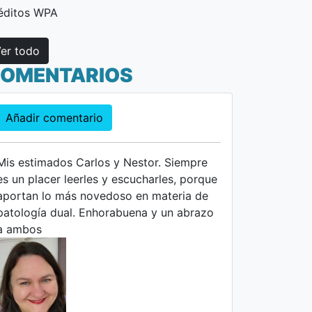
éditos WPA
er todo
OMENTARIOS
Añadir comentario
Mis estimados Carlos y Nestor. Siempre
es un placer leerles y escucharles, porque
aportan lo más novedoso en materia de
patología dual. Enhorabuena y un abrazo
a ambos