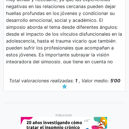
negativas en las relaciones cercanas pueden dejar
huellas profundas en los jóvenes y condicionar su
desarrollo emocional, social y académico. El
simposio aborda el tema desde diferentes ángulos:
desde el impacto de los vínculos disfuncionales en la
adolescencia, hasta el trauma vicario que también
pueden sufrir los profesionales que acompañan a
estos jóvenes. Es importante subrayar la visión
integradora del simposio, que tiene en cuenta no
solo los factores psicológicos, sino también los
sociales y físicos, y que destaca la importancia del
Total valoraciones realizadas:
1
, Valor medio:
5'00
apoyo, el autocuidado y la promoción de la
resiliencia. Agradezco especialmente la participación
de los profesionales que comparten aquí su
experiencia y su mirada sobre el trauma,
ayudándonos a entender mejor estos procesos y a
mejorar nuestra intervención en el día a día. Animo a
PUBLICIDAD
todos los asistentes a seguir aprendiendo, compartir