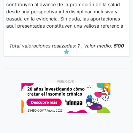
contribuyen al avance de la promoción de la salud
desde una perspectiva interdisciplinar, inclusiva y
basada en la evidencia. Sin duda, las aportaciones
aquí presentadas constituyen una valiosa referencia
para profesionales, docentes e investigadores
interesados en fortalecer la educación para la salud
Total valoraciones realizadas:
1
, Valor medio:
5'00
y el desarrollo humano a lo largo del ciclo vital.
PUBLICIDAD
Pedro Moreno Gea
Psiquiatría - España
Fecha: 29/05/2026