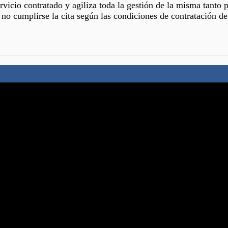
ervicio contratado y agiliza toda la gestión de la misma tanto 
 no cumplirse la cita según las condiciones de contratación de
rios de LA WEB, de la política que nuestra empresa sigue en el
máximo la legislación vigente de protección de datos personale
cer alguno de los derechos de información, oposición, rectific
 puede asistir) puede dirigirse a:
de forma indistinta,la web o El PROFESIONAL).