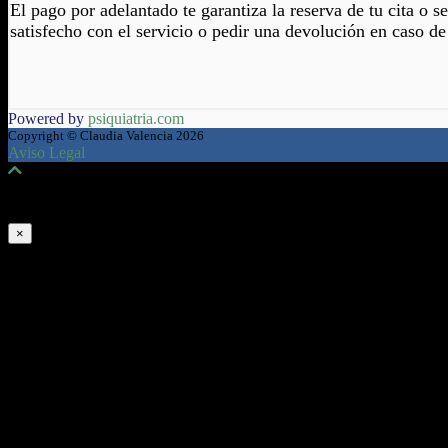
El pago por adelantado te garantiza la reserva de tu cita o s
satisfecho con el servicio o pedir una devolución en caso de
Powered by
psiquiatria.com
Copyright © Claudia Valencia 2026
Aviso Legal
Aviso legal y Política de Privacidad
×
INFORMACIÓN
Mediante esta declaración se informa a los visitantes y usua
El objetivo de nuestra política de privacidad es respetar al 
el tratamiento que reciben sus datos, así como si desea ejer
corresponden, (o cualquier otro derecho que usted crea que le
Esta web es propiedad de
Claudia Valencia
(en adelante, 
C.I.F.: