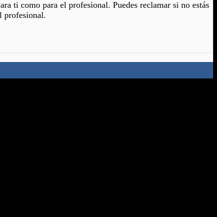
para ti como para el profesional. Puedes reclamar si no estás
l profesional.
 tratamiento de los datos que se reciben en este sitio web.
s. Si usted tiene cualquier duda sobre la confidencialidad o
ación, cancelación y portabilidad que legalmente le