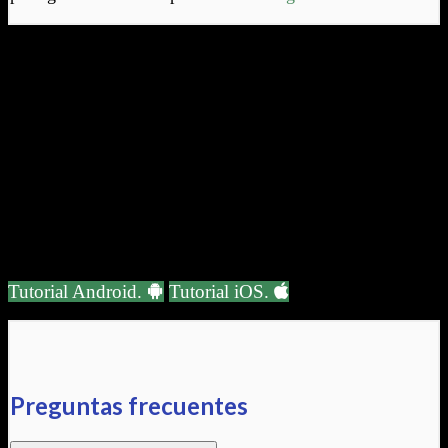
Accede desde tu teléfono
Utiliza una de estas opciones para acceder fácilmente a la
agenda de tus profesionales desde el teléfono móvil.
Acceso Directo
Crea un acceso directo desde tu teléfono móvil.
Tutorial Android.
Tutorial iOS.
Preguntas frecuentes