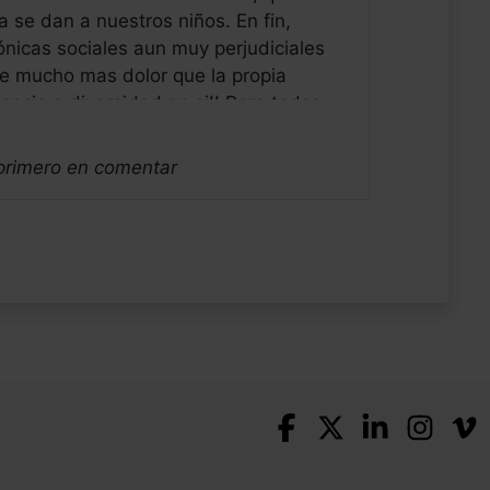
 se dan a nuestros niños. En fin,
nicas sociales aun muy perjudiciales
 de mucho mas dolor que la propia
encia o diversidad en si!! Pero todos
l moderna y ultra cara es la
 bla para la cronicidad humana. Saludos
 primero en comentar
o de Sevilla