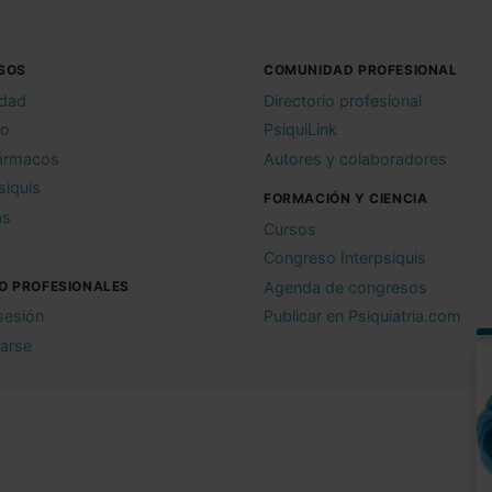
SOS
COMUNIDAD PROFESIONAL
idad
Directorio profesional
io
PsiquiLink
ármacos
Autores y colaboradores
siquis
FORMACIÓN Y CIENCIA
as
Cursos
Congreso Interpsiquis
O PROFESIONALES
Agenda de congresos
 sesión
Publicar en Psiquiatria.com
rarse