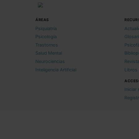
ÁREAS
RECUR
Psiquiatría
Actual
Psicología
Glosar
Trastornos
Psicof
Salud Mental
Bibliop
Neurociencias
Revist
Inteligencia Artificial
Libros
ACCES
Iniciar
Regist