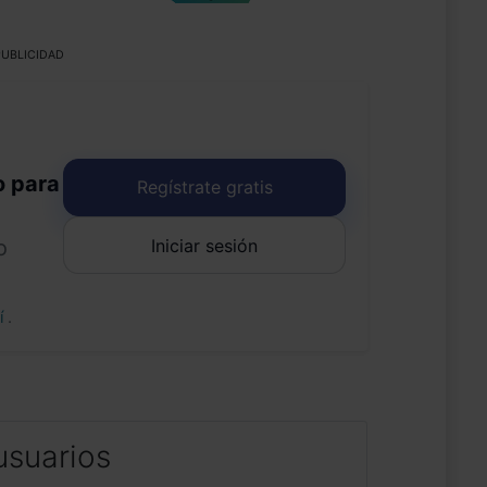
UBLICIDAD
o para
Regístrate gratis
Iniciar sesión
o
uí
.
usuarios