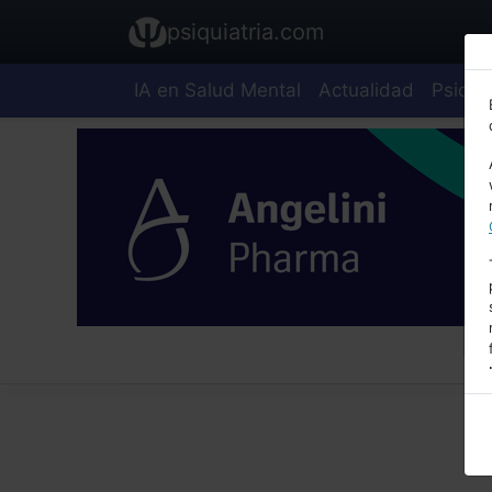
psiquiatria.com
IA en Salud Mental
Actualidad
Psiquia
E
A