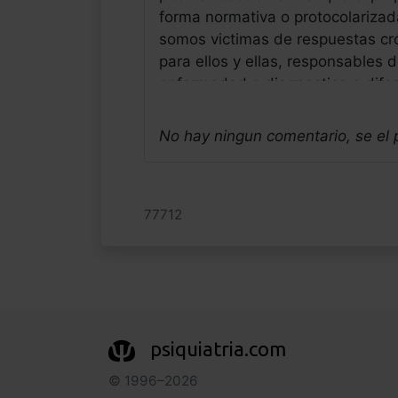
forma normativa o protocolarizada
somos victimas de respuestas cró
para ellos y ellas, responsables
enfermedad o diagnostico o difer
sabemos que la respuesta habitua
personalizada, de precisión, bla,
No hay ningun comentario, se el
alegres del neandertal hiperactiv
Jose Luis Frias Pulido
Médico - España
77712
Fecha: 22/07/2025
psiquiatria.com
© 1996–2026