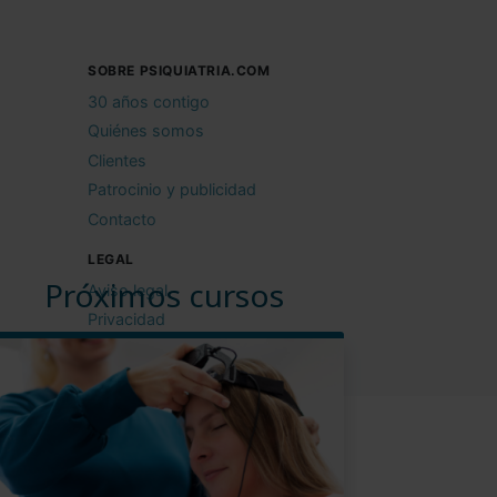
SOBRE PSIQUIATRIA.COM
30 años contigo
Quiénes somos
Clientes
Patrocinio y publicidad
Contacto
LEGAL
Próximos cursos
Aviso legal
Privacidad
Cookies
Condiciones de uso