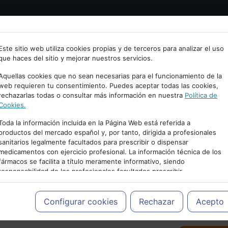
Bienvenid@ a psiquiatria.com
tría
Psicología
Neurociencia
Bienestar
Congreso
Este sitio web utiliza cookies propias y de terceros para analizar el uso
que haces del sitio y mejorar nuestros servicios.
scribe tu Email
Aquellas cookies que no sean necesarias para el funcionamiento de la
web requieren tu consentimiento. Puedes aceptar todas las cookies,
rechazarlas todas o consultar más información en nuestra
Política de
ccede o regístrate con tu email.
Cookies.
Toda la información incluida en la Página Web está referida a
productos del mercado español y, por tanto, dirigida a profesionales
sanitarios legalmente facultados para prescribir o dispensar
Cancelar
medicamentos con ejercicio profesional. La información técnica de los
PUBLICIDAD
fármacos se facilita a título meramente informativo, siendo
responsabilidad de los profesionales facultados prescribir
medicamentos y decidir, en cada caso concreto, el tratamiento más
adecuado a las necesidades del paciente.
Configurar cookies
Rechazar
Acepto