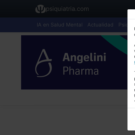
psiquiatria.com
IA en Salud Mental
Actualidad
Psiquia
E
A