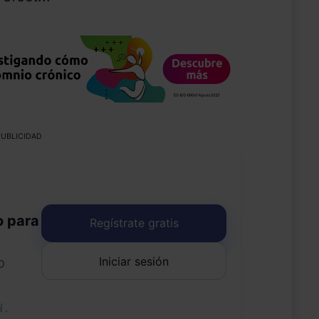
UBLICIDAD
o para
Regístrate gratis
Iniciar sesión
o
uí
.