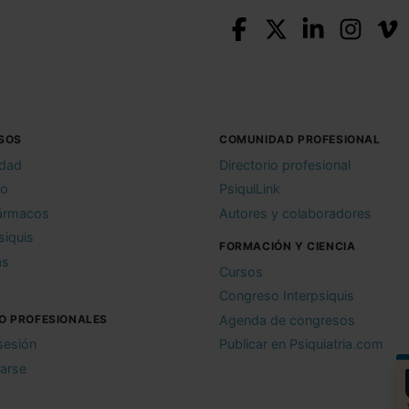
SOS
COMUNIDAD PROFESIONAL
idad
Directorio profesional
io
PsiquiLink
ármacos
Autores y colaboradores
siquis
FORMACIÓN Y CIENCIA
as
Cursos
Congreso Interpsiquis
O PROFESIONALES
Agenda de congresos
 sesión
Publicar en Psiquiatria.com
rarse