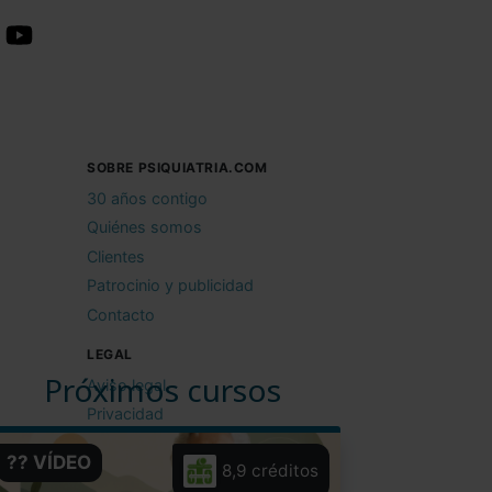
SOBRE PSIQUIATRIA.COM
30 años contigo
Quiénes somos
Clientes
Patrocinio y publicidad
Contacto
LEGAL
Próximos cursos
Aviso legal
Privacidad
Cookies
?? VÍDEO
8,9 créditos
Condiciones de uso