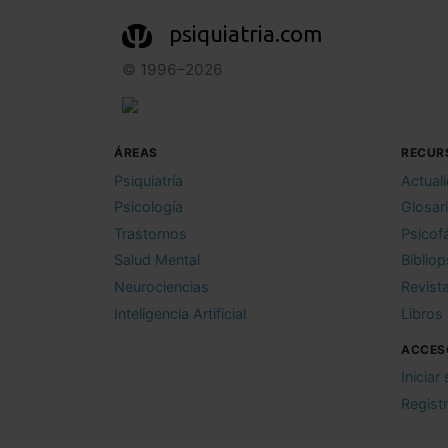
psiquiatria.com
© 1996–2026
ÁREAS
RECUR
Psiquiatría
Actual
Psicología
Glosar
Trastornos
Psicof
Salud Mental
Bibliop
Neurociencias
Revist
Inteligencia Artificial
Libros
ACCES
Iniciar
Regist