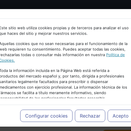
Bienvenid@ a psiquiatria.com
tría
Psicología
Neurociencia
Bienestar
Congreso
Este sitio web utiliza cookies propias y de terceros para analizar el uso
que haces del sitio y mejorar nuestros servicios.
scribe tu Email
Aquellas cookies que no sean necesarias para el funcionamiento de la
web requieren tu consentimiento. Puedes aceptar todas las cookies,
rechazarlas todas o consultar más información en nuestra
Política de
ccede o regístrate con tu email.
Cookies.
Toda la información incluida en la Página Web está referida a
productos del mercado español y, por tanto, dirigida a profesionales
sanitarios legalmente facultados para prescribir o dispensar
Cancelar
medicamentos con ejercicio profesional. La información técnica de los
PUBLICIDAD
fármacos se facilita a título meramente informativo, siendo
responsabilidad de los profesionales facultados prescribir
medicamentos y decidir, en cada caso concreto, el tratamiento más
adecuado a las necesidades del paciente.
Configurar cookies
Rechazar
Acepto