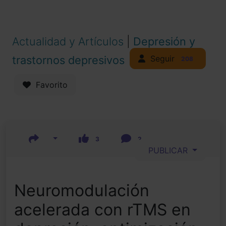
Actualidad y Artículos
|
Depresión y
Seguir
trastornos depresivos
208
Favorito
3
2
PUBLICAR
Neuromodulación
acelerada con rTMS en