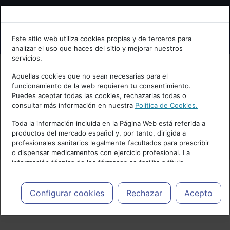
Bienvenid@ a psiquiatria.com
Este sitio web utiliza cookies propias y de terceros para
analizar el uso que haces del sitio y mejorar nuestros
Escribe tu Email
servicios.
Aquellas cookies que no sean necesarias para el
funcionamiento de la web requieren tu consentimiento.
Accede o regístrate con tu email.
Puedes aceptar todas las cookies, rechazarlas todas o
consultar más información en nuestra
Política de Cookies.
Toda la información incluida en la Página Web está referida a
productos del mercado español y, por tanto, dirigida a
Cancelar
profesionales sanitarios legalmente facultados para prescribir
o dispensar medicamentos con ejercicio profesional. La
información técnica de los fármacos se facilita a título
meramente informativo, siendo responsabilidad de los
profesionales facultados prescribir medicamentos y decidir, en
cada caso concreto, el tratamiento más adecuado a las
Configurar cookies
Rechazar
Acepto
PUBLICIDAD
necesidades del paciente.