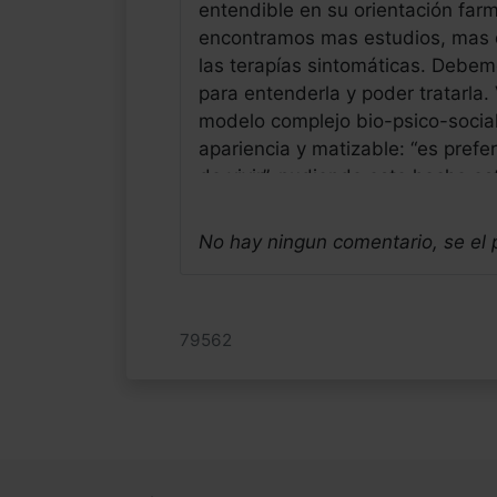
entendible en su orientación far
encontramos mas estudios, mas qu
las terapías sintomáticas. Debemos
para entenderla y poder tratarla. V
modelo complejo bio-psico-social
apariencia y matizable: “es prefe
de vivir”, pudiendo este hecho es
terapéutico, lo llevamos observan
guerra al placer, a la alegría y a 
No hay ningun comentario, se el
alegres del neandertal hiperactiv
Jose Luis Frias Pulido
Médico - España
79562
Fecha: 15/05/2026