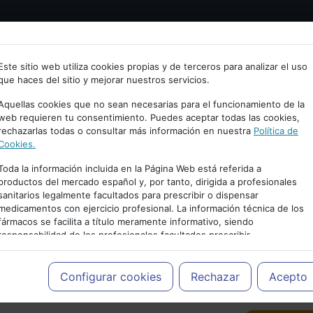
Bienvenid@ a psiquiatria.com
tría
Psicología
Neurociencia
Bienestar
Congreso
Este sitio web utiliza cookies propias y de terceros para analizar el uso
que haces del sitio y mejorar nuestros servicios.
scribe tu Email
Aquellas cookies que no sean necesarias para el funcionamiento de la
web requieren tu consentimiento. Puedes aceptar todas las cookies,
rechazarlas todas o consultar más información en nuestra
Política de
ccede o regístrate con tu email.
Cookies.
Toda la información incluida en la Página Web está referida a
productos del mercado español y, por tanto, dirigida a profesionales
sanitarios legalmente facultados para prescribir o dispensar
Cancelar
medicamentos con ejercicio profesional. La información técnica de los
PUBLICIDAD
fármacos se facilita a título meramente informativo, siendo
responsabilidad de los profesionales facultados prescribir
medicamentos y decidir, en cada caso concreto, el tratamiento más
adecuado a las necesidades del paciente.
Configurar cookies
Rechazar
Acepto