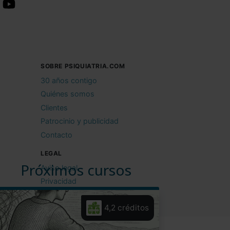
SOBRE PSIQUIATRIA.COM
30 años contigo
Quiénes somos
Clientes
Patrocinio y publicidad
Contacto
LEGAL
Próximos cursos
Aviso legal
Privacidad
Cookies
4,2 créditos
Condiciones de uso