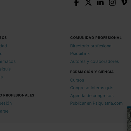
SOS
COMUNIDAD PROFESIONAL
idad
Directorio profesional
io
PsiquiLink
ármacos
Autores y colaboradores
siquis
FORMACIÓN Y CIENCIA
as
Cursos
Congreso Interpsiquis
O PROFESIONALES
Agenda de congresos
 sesión
Publicar en Psiquiatria.com
rarse