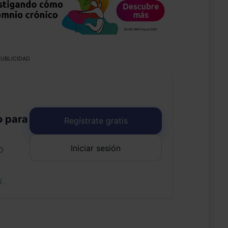
UBLICIDAD
o para
Regístrate gratis
Iniciar sesión
o
uí
.