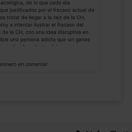
macológica, de lo que cada día
e justificados por el fracaso actual de
 tratar de llegar a la raiz de la CH,
oy a intentar ilustrar el fracaso del
 de la CH, con una idea disruptiva en
rible una persona adicta que sin ganas
tar indicado y dentro del proceso
do sobretodo con la nicotina. Pero la
la calma posterior, nos ciega. Saludos
 primero en comentar
o de Sevilla