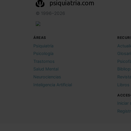
psiquiatria.com
© 1996–2026
ÁREAS
RECUR
Psiquiatría
Actual
Psicología
Glosar
Trastornos
Psicof
Salud Mental
Bibliop
Neurociencias
Revist
Inteligencia Artificial
Libros
ACCES
Iniciar
Regist