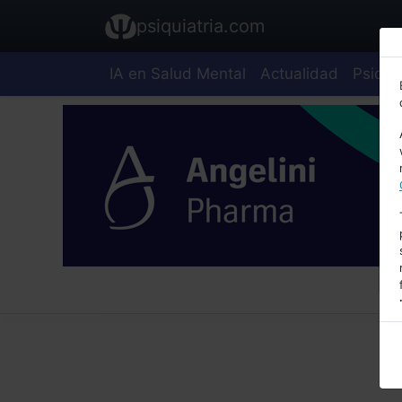
psiquiatria.com
IA en Salud Mental
Actualidad
Psiquia
E
A