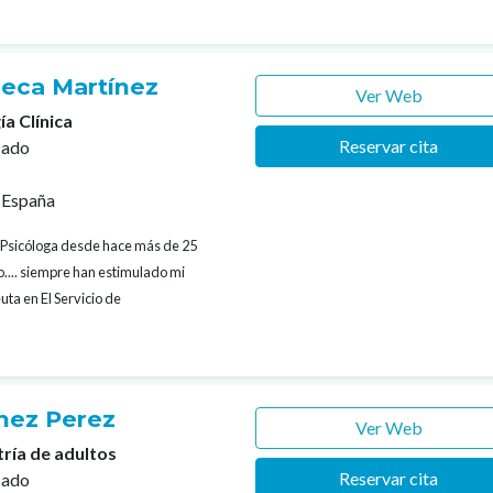
eca Martínez
Ver Web
ía Clínica
Reservar cita
cado
 España
Psicóloga desde hace más de 25
o.... siempre han estimulado mi
ta en El Servicio de
hez Perez
Ver Web
tría de adultos
Reservar cita
cado