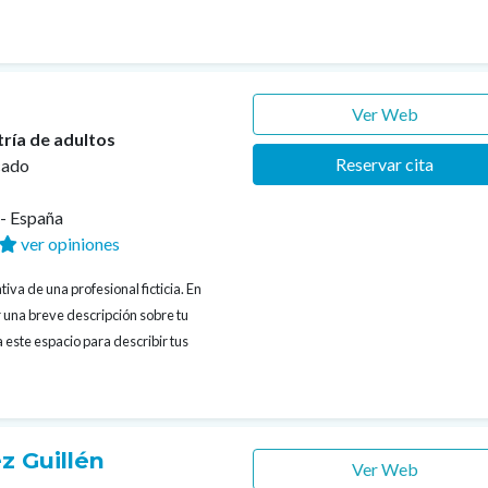
Ver Web
tría de adultos
Reservar cita
cado
s- España
ver opiniones
iva de una profesional ficticia. En
 una breve descripción sobre tu
 este espacio para describir tus
z Guillén
Ver Web