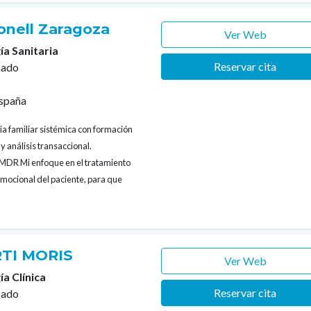
bonell Zaragoza
Ver Web
ía Sanitaria
Reservar cita
cado
España
ia familiar sistémica con formación
y análisis transaccional.
EMDR Mi enfoque en el tratamiento
 emocional del paciente, para que
TI MORIS
Ver Web
ía Clínica
Reservar cita
cado