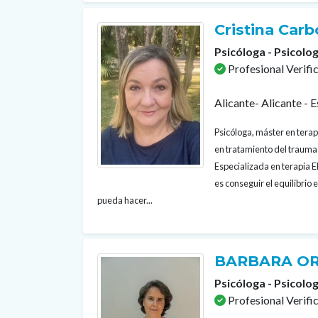
Cristina Car
Psicóloga - Psicolog
Profesional Verifi
Alicante- Alicante - 
Psicóloga, máster en terap
en tratamiento del trauma 
Especializada en terapia 
es conseguir el equilibrio
pueda hacer...
BARBARA OR
Psicóloga - Psicolog
Profesional Verifi