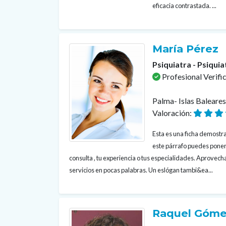
eficacia contrastada. ...
María Pérez
Psiquiatra - Psiquia
Profesional Verifi
Palma- Islas Baleare
Valoración:
Esta es una ficha demostrat
este párrafo puedes poner
consulta , tu experiencia o tus especialidades. Aprovecha
servicios en pocas palabras. Un eslógan tambi&ea...
Raquel Góme