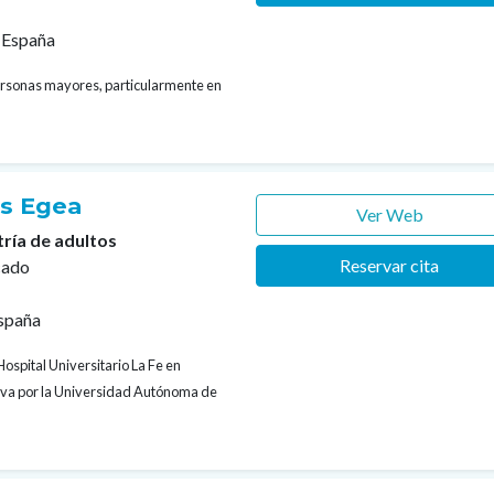
 España
personas mayores, particularmente en
es Egea
Ver Web
tría de adultos
Reservar cita
cado
España
Hospital Universitario La Fe en
tiva por la Universidad Autónoma de