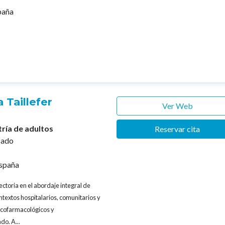
paña
 Taillefer
Ver Web
tría de adultos
Reservar cita
cado
spaña
ectoria en el abordaje integral de
textos hospitalarios, comunitarios y
sicofarmacológicos y
do. A...