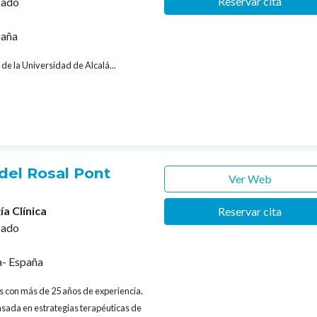
Reservar cita
cado
paña
 de la Universidad de Alcalá...
del Rosal Pont
Ver Web
ía Clínica
Reservar cita
cado
a- España
os con más de 25 años de experiencia.
asada en estrategias terapéuticas de