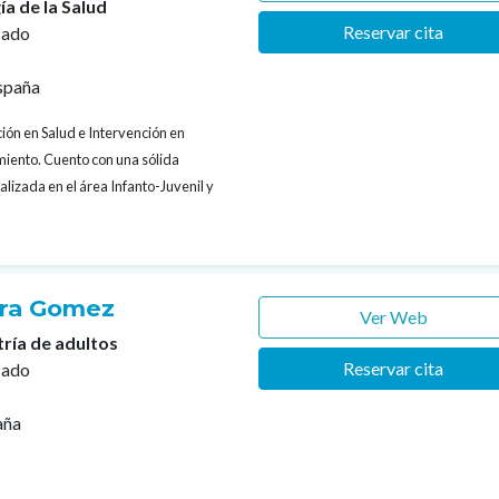
ía de la Salud
Reservar cita
cado
spaña
ión en Salud e Intervención en
iento. Cuento con una sólida
alizada en el área Infanto-Juvenil y
rra Gomez
Ver Web
tría de adultos
Reservar cita
cado
aña