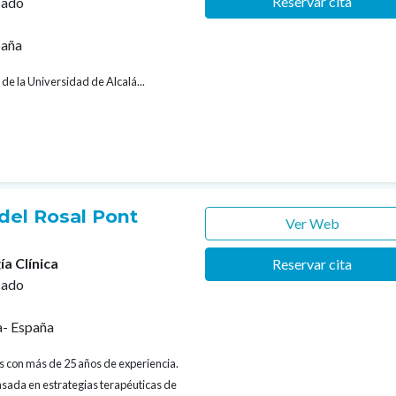
Reservar cita
cado
paña
 de la Universidad de Alcalá...
del Rosal Pont
Ver Web
ía Clínica
Reservar cita
cado
a- España
os con más de 25 años de experiencia.
asada en estrategias terapéuticas de