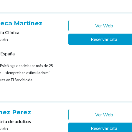
eca Martínez
Ver Web
ía Clínica
Reservar cita
cado
 España
Psicóloga desde hace más de 25
o.... siempre han estimulado mi
ta en El Servicio de
hez Perez
Ver Web
tría de adultos
Reservar cita
cado