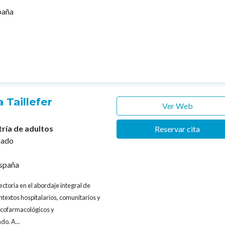
paña
 Taillefer
Ver Web
tría de adultos
Reservar cita
cado
spaña
ectoria en el abordaje integral de
textos hospitalarios, comunitarios y
sicofarmacológicos y
do. A...