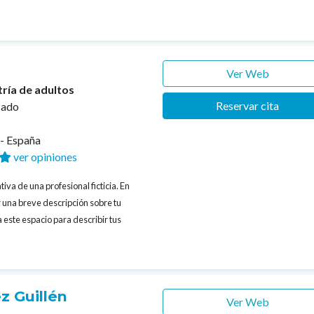
Ver Web
tría de adultos
Reservar cita
cado
s- España
ver opiniones
iva de una profesional ficticia. En
 una breve descripción sobre tu
 este espacio para describir tus
z Guillén
Ver Web