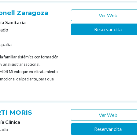
bonell Zaragoza
Ver Web
ía Sanitaria
Reservar cita
cado
España
ia familiar sistémica con formación
y análisis transaccional.
EMDR Mi enfoque en el tratamiento
 emocional del paciente, para que
TI MORIS
Ver Web
ía Clínica
Reservar cita
cado