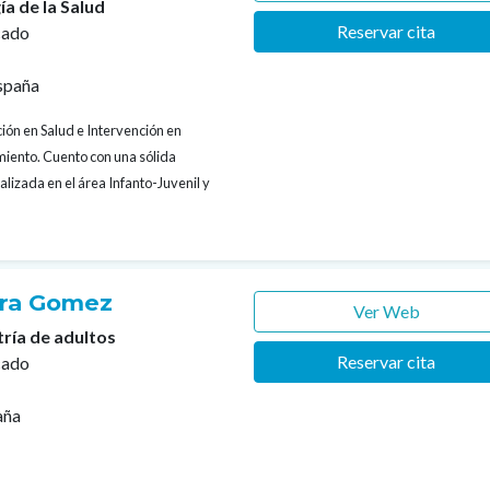
ía de la Salud
Reservar cita
cado
spaña
ión en Salud e Intervención en
iento. Cuento con una sólida
alizada en el área Infanto-Juvenil y
rra Gomez
Ver Web
tría de adultos
Reservar cita
cado
aña