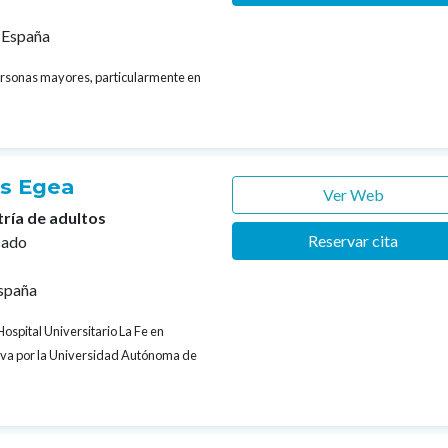
 España
personas mayores, particularmente en
es Egea
Ver Web
tría de adultos
Reservar cita
cado
España
Hospital Universitario La Fe en
tiva por la Universidad Autónoma de