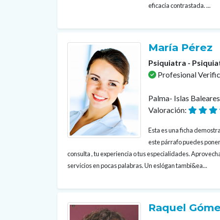
eficacia contrastada. ...
María Pérez
Psiquiatra - Psiquia
Profesional Verifi
Palma- Islas Baleare
Valoración:
Esta es una ficha demostrat
este párrafo puedes poner
consulta , tu experiencia o tus especialidades. Aprovecha
servicios en pocas palabras. Un eslógan tambi&ea...
Raquel Góme