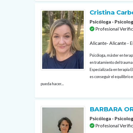
Cristina Car
Psicóloga - Psicolog
Profesional Verifi
Alicante- Alicante - 
Psicóloga, máster en terap
en tratamiento del trauma 
Especializada en terapia 
es conseguir el equilibrio
pueda hacer...
BARBARA OR
Psicóloga - Psicolog
Profesional Verifi