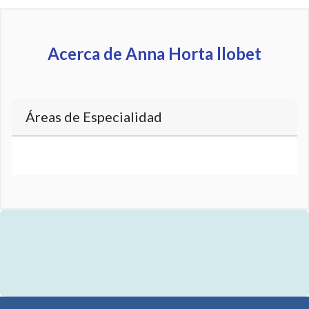
Acerca de Anna Horta llobet
Áreas de Especialidad