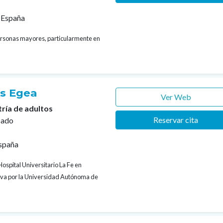
 España
personas mayores, particularmente en
es Egea
Ver Web
tría de adultos
Reservar cita
cado
España
Hospital Universitario La Fe en
tiva por la Universidad Autónoma de