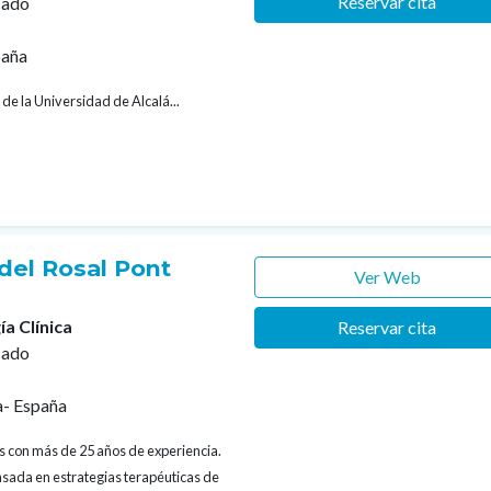
Reservar cita
cado
paña
 de la Universidad de Alcalá...
del Rosal Pont
Ver Web
ía Clínica
Reservar cita
cado
a- España
os con más de 25 años de experiencia.
asada en estrategias terapéuticas de