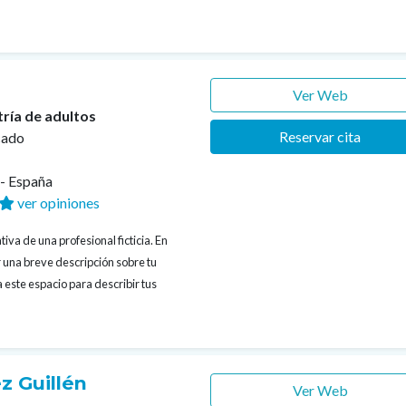
Ver Web
tría de adultos
Reservar cita
cado
s- España
ver opiniones
iva de una profesional ficticia. En
 una breve descripción sobre tu
 este espacio para describir tus
z Guillén
Ver Web