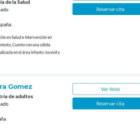
ía de la Salud
Reservar cita
cado
spaña
ión en Salud e Intervención en
iento. Cuento con una sólida
alizada en el área Infanto-Juvenil y
rra Gomez
Ver Web
tría de adultos
Reservar cita
cado
aña