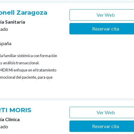
bonell Zaragoza
Ver Web
ía Sanitaria
Reservar cita
cado
España
ia familiar sistémica con formación
y análisis transaccional.
EMDR Mi enfoque en el tratamiento
 emocional del paciente, para que
TI MORIS
Ver Web
ía Clínica
Reservar cita
cado