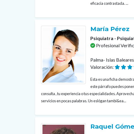
eficacia contrastada. ...
María Pérez
Psiquiatra - Psiquia
Profesional Verifi
Palma- Islas Baleare
Valoración:
Esta es una ficha demostrat
este párrafo puedes poner
consulta , tu experiencia o tus especialidades. Aprovecha
servicios en pocas palabras. Un eslógan tambi&ea...
Raquel Góme