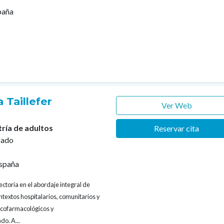
paña
 Taillefer
Ver Web
tría de adultos
Reservar cita
cado
spaña
ectoria en el abordaje integral de
textos hospitalarios, comunitarios y
sicofarmacológicos y
do. A...