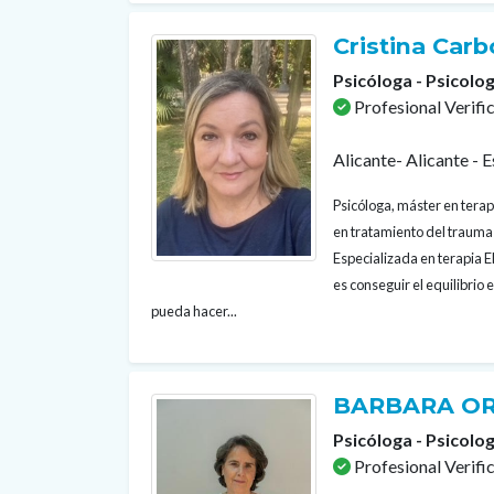
Cristina Car
Psicóloga - Psicolog
Profesional Verifi
Alicante- Alicante - 
Psicóloga, máster en terap
en tratamiento del trauma 
Especializada en terapia 
es conseguir el equilibrio
pueda hacer...
BARBARA OR
Psicóloga - Psicolog
Profesional Verifi