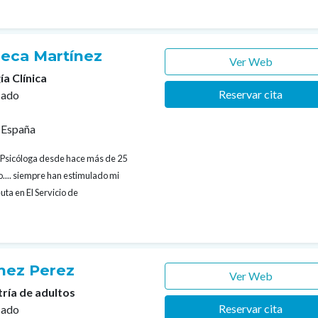
eca Martínez
Ver Web
ía Clínica
Reservar cita
cado
 España
Psicóloga desde hace más de 25
o.... siempre han estimulado mi
ta en El Servicio de
hez Perez
Ver Web
tría de adultos
Reservar cita
cado