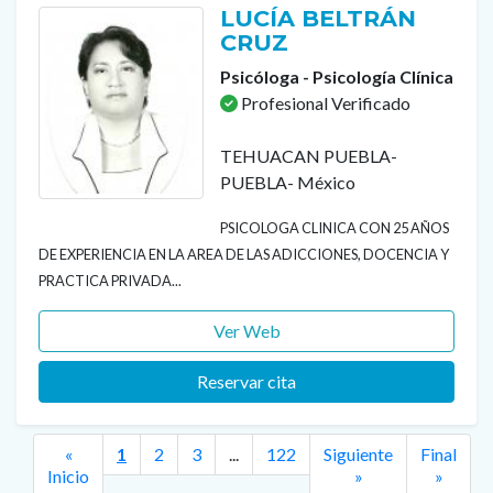
LUCÍA BELTRÁN
CRUZ
Psicóloga - Psicología Clínica
Profesional Verificado
TEHUACAN PUEBLA-
PUEBLA- México
PSICOLOGA CLINICA CON 25 AÑOS
DE EXPERIENCIA EN LA AREA DE LAS ADICCIONES, DOCENCIA Y
PRACTICA PRIVADA...
Ver Web
Reservar cita
«
1
2
3
...
122
Siguiente
Final
Next
Inicio
»
»