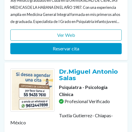
Soy Médico graduado en Cuba en la UNIVERSIDAD DE CIENCIAS
MEDICAS DE LA HABANA EN EL AÑO 1987. Con una experiencia
amplia en Medicina General Integral formada en mis primeros años
de graduada. Especialista de I Grado en Psiquiatría infanto juveni...
Ver Web
Reservar cita
Dr.Miguel Antonio
Salas
Psiquiatra - Psicología
Clínica
Profesional Verificado
Tuxtla Gutierrez- Chiapas-
México