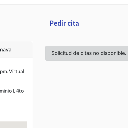
Pedir cita
Amaya
pm. Virtual
inio I, 4to